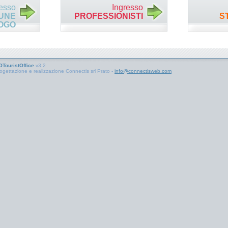
resso
Ingresso
UNE
PROFESSIONISTI
S
OGO
TouristOffice
v3.2
ogettazione e realizzazione Connectis srl Prato -
info@connectisweb.com