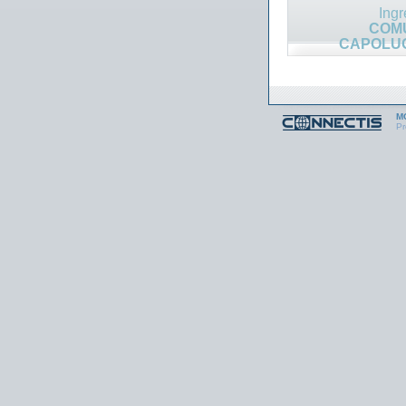
Ing
COM
CAPOLU
MO
Pr