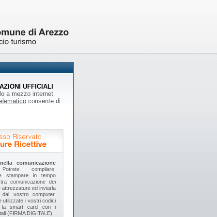
MAZIONI UFFICIALI
ollo a mezzo internet
telematico
consente di
nella comunicazione
trete compilare,
e e stampare in tempo
stra comunicazione dei
e attrezzature ed inviarla
e dal vostro computer.
utilizzate i vostri codici
o la smart card con i
igitali (FIRMA DIGITALE).