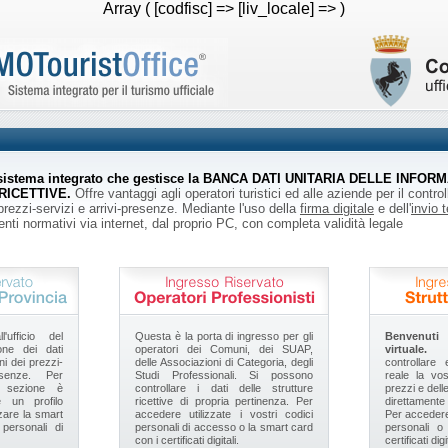
Array ( [codfisc] => [liv_locale] => )
l sistema integrato che gestisce la BANCA DATI UNITARIA DELLE INFOR
RICETTIVE.
Offre vantaggi agli operatori turistici ed alle aziende per il contr
 prezzi-servizi e arrivi-presenze. Mediante l'uso della
firma digitale
e dell'
invio 
nti normativi via internet, dal proprio PC, con completa validità legale
'ufficio del
Questa è la porta di ingresso per gli
Benvenuti 
one dei dati
operatori dei Comuni, dei SUAP,
virtuale.
Po
oni dei prezzi-
delle Associazioni di Categoria, degli
controllar
esenze. Per
Studi Professionali. Si possono
reale la vo
 sezione è
controllare i dati delle strutture
prezzi e dell
 un profilo
ricettive di propria pertinenza. Per
direttament
zzare la smart
accedere utilizzate i vostri codici
Per accedere 
 personali di
personali di accesso o la smart card
personali 
con i certificati digitali.
certificati d