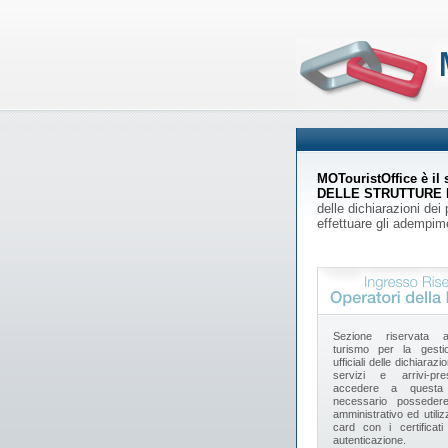
MOTouristOffice è i
DELLE STRUTTURE 
delle dichiarazioni dei
effettuare gli adempime
Sezione riservata all
turismo per la gesti
ufficiali delle dichiarazi
servizi e arrivi-pr
accedere a questa
necessario possedere
amministrativo ed utili
card con i certificati
autenticazione.